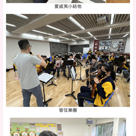
夏威夷小結他
管弦樂團