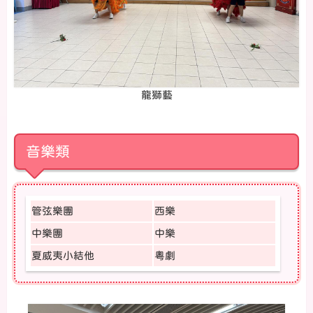
龍獅藝
音樂類
管弦樂團
西樂
中樂團
中樂
夏威夷小結他
粵劇