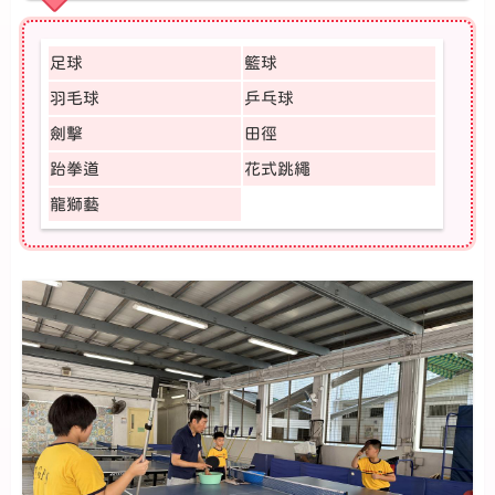
足球
籃球
羽毛球
乒乓球
劍擊
田徑
跆拳道
花式跳繩
龍獅藝