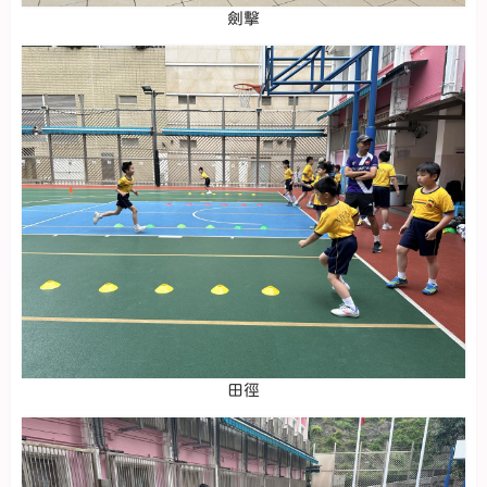
劍擊
田徑