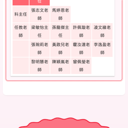
任
張志文老
馬婷恩老
科主任
師
師
任教老
梁敏怡主
孫龍傑主
許佩璇老
凌文緣老
師
任
任
師
師
張琬莉老
黃啟兒老
霍汝達老
李逸盈老
師
師
師
師
黎明慧老
陳穎嵐老
曾佩瑩老
師
師
師