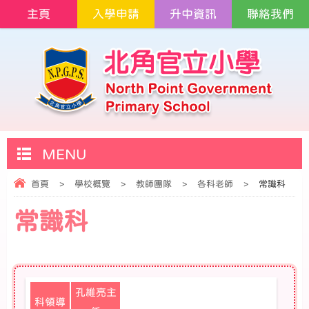
主頁
入學申請
升中資訊
聯絡我們
MENU
首頁
>
學校概覽
>
教師團隊
>
各科老師
>
常識科
常識科
孔維亮主
科領導