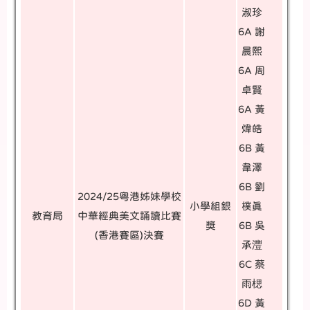
淑珍
6A 謝
晨熙
6A 周
卓賢
6A 黃
煒皓
6B 黃
韋澤
6B 劉
2024/25粤港姊妹學校
小學組銀
樸真
教育局
中華經典美文誦讀比賽
獎
6B 吳
(香港賽區)決賽
承灃
6C 蔡
雨楒
6D 黃