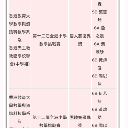
霖
5B 葉慧
香港教育大
玲
學數學與資
6A 魯
訊科技學系
第十二屆全港小學
個人賽優異
之晨
及
數學挑戰賽
奬
6A 黃
香港天主教
淑珍
教區學校聯
6B 黃煒
會(中學組)
皓
6B 周以
沬
6B 伍若
香港教育大
詩
學數學與資
6B 黃煒
訊科技學系
第十二屆全港小學
團體賽優異
皓
及
數學挑戰賽
獎
6B 周以