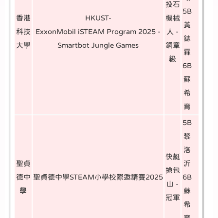
投石
5B
香港
HKUST-
機械
黃
科技
ExxonMobil iSTEAM Program 2025 -
人 -
鋕
大學
Smartbot Jungle Games
銅章
霖
級
6B
蘇
希
育
5B
黎
洛
快艇
聖貞
沂
搶包
德中
聖貞德中學STEAM小學校際邀請賽2025
6B
山 -
學
蘇
冠軍
希
育