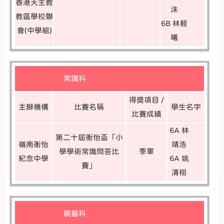
香港天主教
沬
教區學校聯
6B 林輊
會(中學組)
曦
常識科
得獎項目 /
主辦機構
比賽名稱
學生名字
比賽成績
6A 林
第二十屆衡怡盃「小
嶺南衡怡
靖浩
學學術常識問答比
季軍
紀念中學
6A 姚
賽」
清栩
視藝科