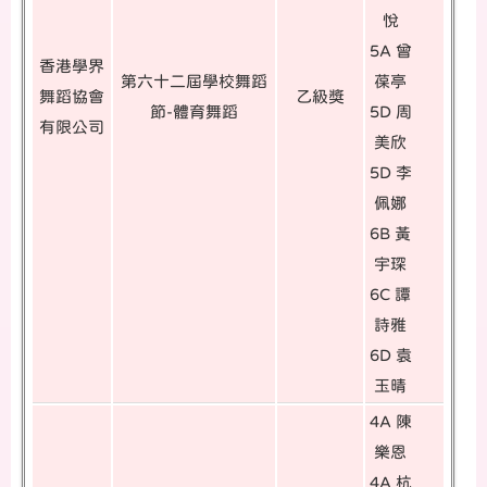
悅
5A 曾
香港學界
第六十二屆學校舞蹈
葆亭
舞蹈協會
乙級獎
節-體育舞蹈
5D 周
有限公司
美欣
5D 李
佩娜
6B 黃
宇琛
6C 譚
詩雅
6D 袁
玉晴
4A 陳
樂恩
4A 杭