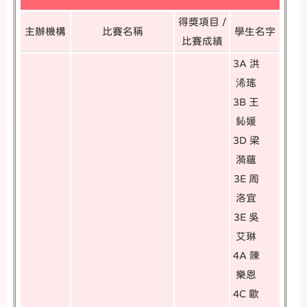
得獎項目 /
主辦機構
比賽名稱
學生名字
比賽成績
3A 洪
浠瑤
3B 王
鈊媛
3D 梁
漪蘊
3E 周
洛宜
3E 吳
艾琳
4A 陳
樂恩
4C 歐