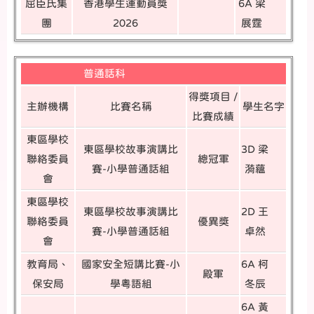
屈臣氏集
香港學生運動員獎
6A 梁
團
2026
展霆
普通話科
得獎項目 /
主辦機構
比賽名稱
學生名字
比賽成績
東區學校
東區學校故事演講比
3D 梁
聯絡委員
總冠軍
賽-小學普通話組
漪蘊
會
東區學校
東區學校故事演講比
2D 王
聯絡委員
優異獎
賽-小學普通話組
卓然
會
教育局、
國家安全短講比賽-小
6A 柯
殿軍
保安局
學粵語組
冬辰
6A 黃