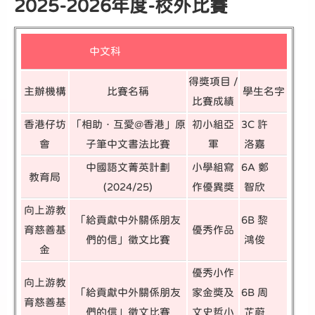
2025-2026年度-校外比賽
中文科
得獎項目 /
主辦機構
比賽名稱
學生名字
比賽成績
香港仔坊
「相助．互愛@香港」原
初小組亞
3C 許
會
子筆中文書法比賽
軍
洛嘉
中國語文菁英計劃
小學組寫
6A 鄭
教育局
(2024/25)
作優異獎
智欣
向上游教
「給貢獻中外關係朋友
6B 黎
育慈善基
優秀作品
們的信」徵文比賽
鴻俊
金
優秀小作
向上游教
「給貢獻中外關係朋友
家金獎及
6B 周
育慈善基
們的信」徵文比賽
文史哲小
芷蔚