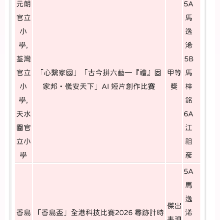
元朗
5A
官立
馬
小
逸
學,
浠
荃灣
5B
官立
「心繫家國」「古今拼六藝—『禮』固
甲等
馬
小
家邦・儀安天下」AI 短片創作比賽
獎
梓
學,
銘
天水
6A
圍官
江
立小
祖
學
彦
5A
馬
逸
傑出
香島
「香島盃」全港科技比賽2026 尋跡計時
浠
表現