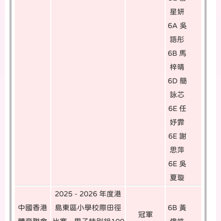
星妍
6A 吳
語彤
6B 馬
梓晴
6D 簡
詠芯
6E 任
妤霏
6E 謝
思萍
6E 吳
夏璇
2025 - 2026 年度港
中國香港
島東區小學校際田徑
6B 黃
冠軍