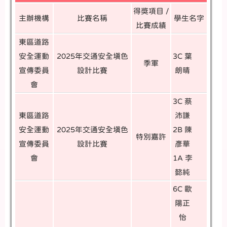
得獎項目 /
主辦機構
比賽名稱
學生名字
比賽成績
東區道路
安全運動
2025年交通安全填色
3C 葉
季軍
宣傳委員
設計比賽
朗晴
會
3C 蔡
東區道路
沛謙
安全運動
2025年交通安全填色
2B 陳
特別嘉許
宣傳委員
設計比賽
彥華
會
1A 李
懿純
6C 歐
陽正
怡