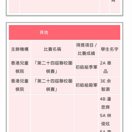
其他
得獎項目 /
主辦機構
比賽名稱
學生名字
比賽成績
香港兒童
「第二十四屆聯校圍
2A 章
初級組季軍
棋院
棋賽」
瞐
香港兒童
「第二十四屆聯校圍
3E 余
初級組殿軍
棋院
棋賽」
智灝
4B 潘
思齊
5A 林
俊炫
5A 李