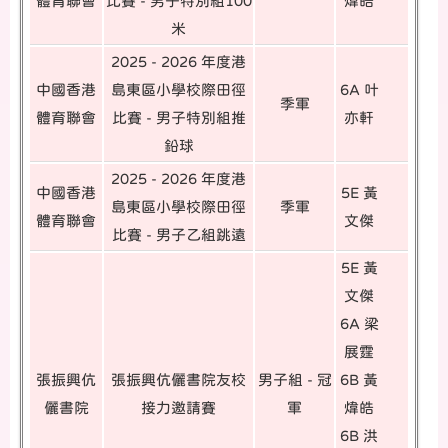
體育聯會
比賽 - 男子特別組100
煒皓
米
2025 - 2026 年度港
中國香港
島東區小學校際田徑
6A 叶
季軍
體育聯會
比賽 - 男子特別組推
亦軒
鉛球
2025 - 2026 年度港
中國香港
5E 黃
島東區小學校際田徑
季軍
體育聯會
文傑
比賽 - 男子乙組跳遠
5E 黃
文傑
6A 梁
展霆
張振興伉
張振興伉儷書院友校
男子組 - 冠
6B 黃
儷書院
接力邀請賽
軍
煒皓
6B 洪