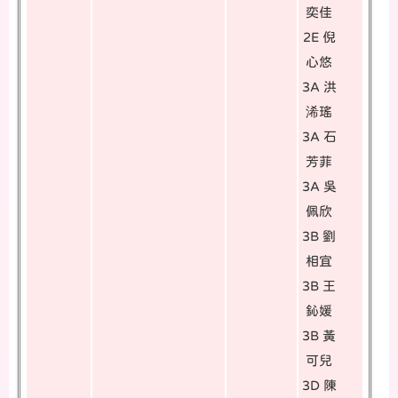
奕佳
2E 倪
心悠
3A 洪
浠瑤
3A 石
芳菲
3A 吳
佩欣
3B 劉
相宜
3B 王
鈊媛
3B 黃
可兒
3D 陳