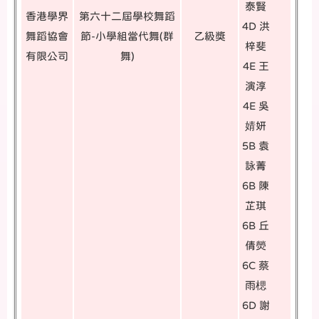
泰賢
香港學界
第六十二屆學校舞蹈
4D 洪
舞蹈協會
節-小學組當代舞(群
乙級獎
梓斐
有限公司
舞)
4E 王
演淳
4E 吳
婧妍
5B 袁
詠菁
6B 陳
芷琪
6B 丘
倩熒
6C 蔡
雨楒
6D 謝