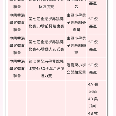
嘉憲
聯會
位速度賽
名
中國香港
東區小學男
第七屆全港學界跳繩
5E 倪
學界體育
子高級組優
比賽30秒前繩速度賽
嘉憲
聯會
異獎
中國香港
東區小學男
第七屆全港學界跳繩
5E 倪
學界體育
子高級組季
比賽45秒個人花式賽
嘉憲
聯會
軍
中國香港
第七屆全港學界跳繩
港島東小學
5E 倪
學界體育
比賽4x30秒混合速度
公開組冠軍
嘉憲
聯會
接力賽
4A 張
恩瑜
4B 吳
瑋軒
4B 林