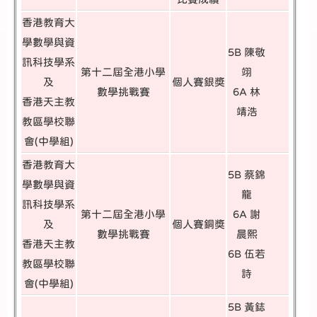
香港教育大
學數學與資
5B 陳敬
訊科技學系
第十二屆全港小學
翊
及
個人賽銀奬
數學挑戰賽
6A 林
香港天主教
靖浩
教區學校聯
會(中學組)
香港教育大
5B 蔡錦
學數學與資
龍
訊科技學系
第十二屆全港小學
6A 謝
及
個人賽銅奬
數學挑戰賽
晨熙
香港天主教
6B 伍若
教區學校聯
詩
會(中學組)
5B 黃鋕