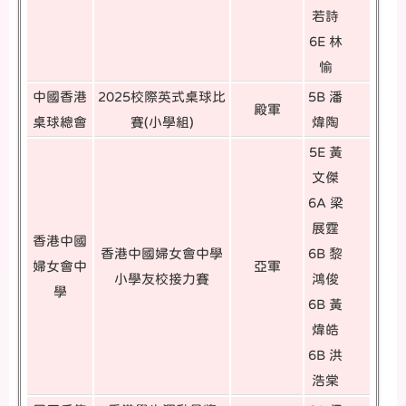
若詩
6E 林
愉
中國香港
2025校際英式桌球比
5B 潘
殿軍
桌球總會
賽(小學組)
煒陶
5E 黃
文傑
6A 梁
展霆
香港中國
香港中國婦女會中學
6B 黎
婦女會中
亞軍
小學友校接力賽
鴻俊
學
6B 黃
煒皓
6B 洪
浩棠