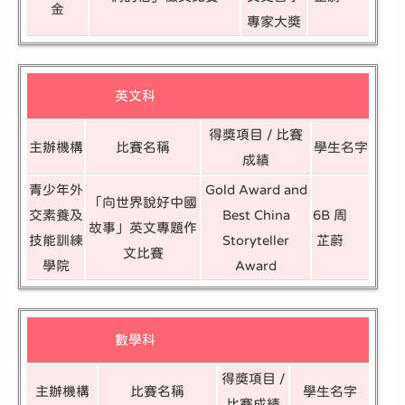
金
專家大獎
英文科
得獎項目 / 比賽
主辦機構
比賽名稱
學生名字
成績
青少年外
Gold Award and
「向世界說好中國
交素養及
Best China
6B 周
故事」英文專題作
技能訓練
Storyteller
芷蔚
文比賽
學院
Award
數學科
得獎項目 /
主辦機構
比賽名稱
學生名字
比賽成績