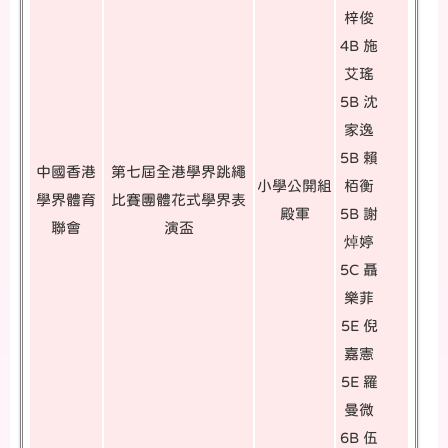
梓俊
4B 施
艾瑤
5B 沈
家逸
5B 賴
中國香港
第七屆全港學界跳繩
小學公開組
栢衡
學界體育
比賽團體花式學界表
殿軍
5B 謝
聯會
演盃
焯婷
5C 聶
樂菲
5E 倪
嘉憲
5E 羅
曼微
6B 伍