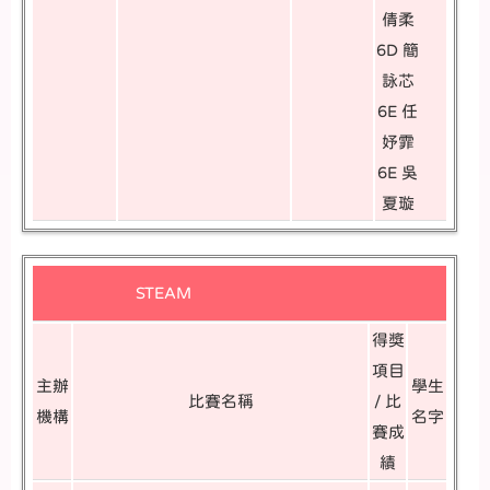
倩柔
6D 簡
詠芯
6E 任
妤霏
6E 吳
夏璇
STEAM
得獎
項目
主辦
學生
比賽名稱
/ 比
機構
名字
賽成
績