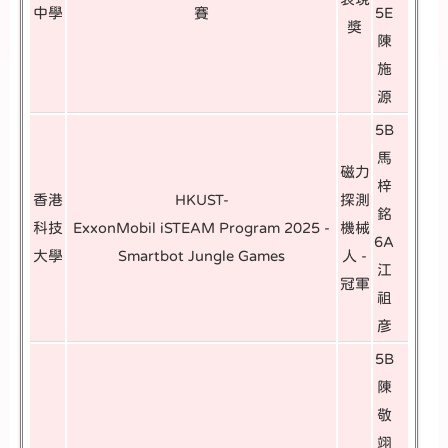
中學
賽
5E
獎
陳
施
源
5B
馬
磁力
梓
香港
HKUST-
探測
銘
科技
ExxonMobil iSTEAM Program 2025 -
機械
6A
大學
Smartbot Jungle Games
人 -
江
冠軍
祖
彦
5B
陳
敬
翊