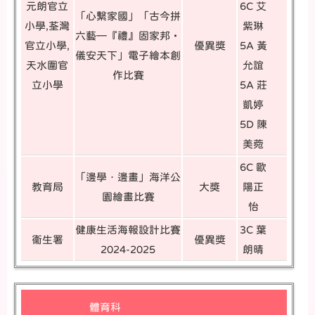
元朗官立
6C 艾
「心繫家國」「古今拼
小學,荃灣
紫琳
六藝—『禮』固家邦・
官立小學,
優異獎
5A 黃
儀安天下」電子繪本創
天水圍官
允誼
作比賽
立小學
5A 莊
凱婷
5D 陳
美菀
6C 歐
「邊學．邊畫」海洋公
教育局
大獎
陽正
園繪畫比賽
怡
健康生活海報設計比賽
3C 葉
衞生署
優異獎
2024-2025
朗晴
體育科