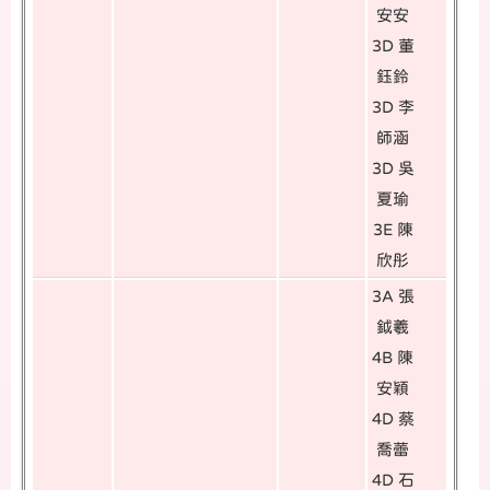
安安
3D 董
鈺鈴
3D 李
師涵
3D 吳
夏瑜
3E 陳
欣彤
3A 張
鉞羲
4B 陳
安穎
4D 蔡
喬蕾
4D 石