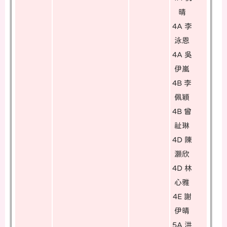
晴
4A 李
泳恩
4A 吳
伊嵐
4B 李
佩穎
4B 曾
祉琳
4D 陳
灝欣
4D 林
心雅
4E 謝
伊晴
5A 洪