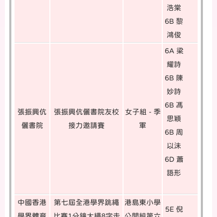
浩棠
6B 黎
鴻俊
6A 梁
耀詩
6B 陳
妙詩
6B 馮
張振興伉
張振興伉儷書院友校
女子組 - 季
思穎
儷書院
接力邀請賽
軍
6B 周
以沬
6D 蕭
語形
中國香港
第七屆全港學界跳繩
港島東小學
5E 倪
學界體育
比賽1分鐘大繩8字走
公開組第六