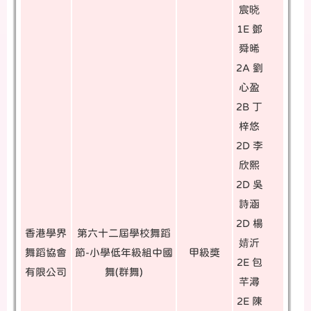
宸晓
1E 鄧
舜晞
2A 劉
心盈
2B 丁
梓悠
2D 李
欣熙
2D 吳
詩涵
2D 楊
香港學界
第六十二屆學校舞蹈
婧沂
舞蹈協會
節-小學低年級組中國
甲級獎
2E 包
有限公司
舞(群舞)
芊潯
2E 陳