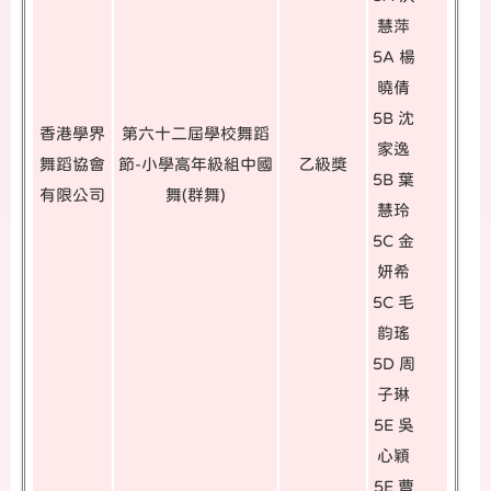
慧萍
5A 楊
曉倩
5B 沈
香港學界
第六十二屆學校舞蹈
家逸
舞蹈協會
節-小學高年級組中國
乙級獎
5B 葉
有限公司
舞(群舞)
慧玲
5C 金
妍希
5C 毛
韵瑤
5D 周
子琳
5E 吳
心穎
5E 曹