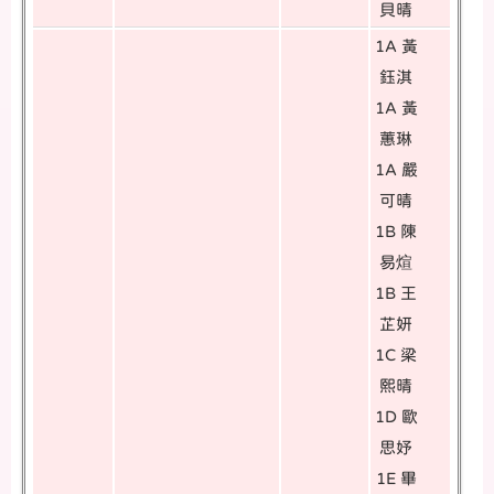
貝晴
1A 黃
鈺淇
1A 黃
蕙琳
1A 嚴
可晴
1B 陳
易煊
1B 王
芷妍
1C 梁
熙晴
1D 歐
思妤
1E 畢