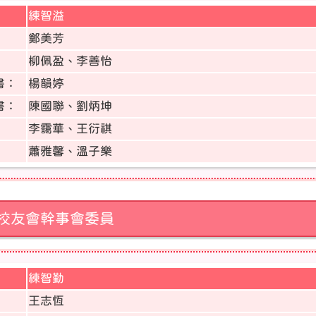
練智溢
：
鄭美芳
柳佩盈、李善怡
書：
楊韻婷
書：
陳國聯、劉炳坤
李靄華、王衍祺
蕭雅馨、溫子樂
校友會幹事會委員
練智勤
：
王志恆