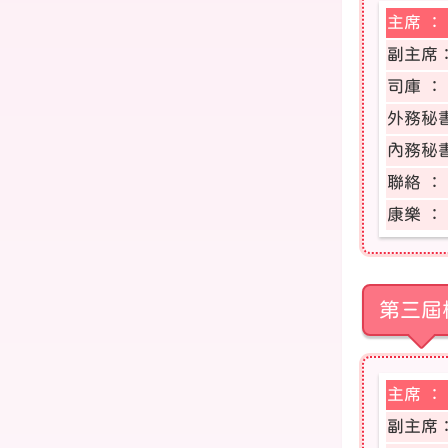
主席 ：
副主席
司庫 ：
外務秘
內務秘
聯絡 ：
康樂 ：
第三屆
主席 ：
副主席