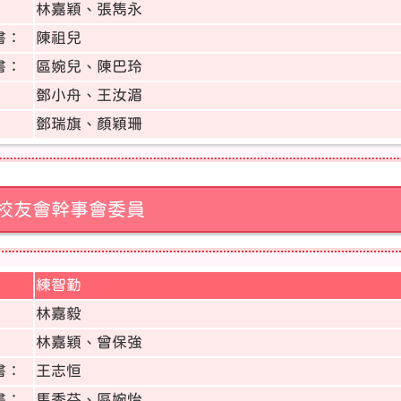
林嘉穎、張雋永
書：
陳祖兒
書：
區婉兒、陳巴玲
鄧小舟、王汝湄
鄧瑞旗、顏穎珊
校友會幹事會委員
練智勤
：
林嘉毅
林嘉穎、曾保強
書：
王志恒
書：
馬秀芬、區婉怡