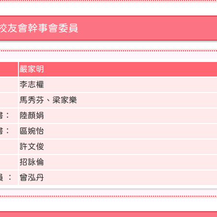
校友會幹事會委員
嚴家明
：
李志權
馬秀芬、梁家樂
書：
陸顏娟
書：
區婉怡
許文俊
招詠倫
 ：
曾泓丹