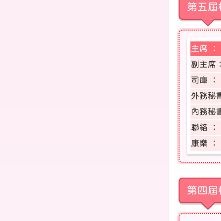
第五屆
主席 ：
副主席
司庫 ：
外務秘
內務秘
聯絡 ：
康樂 ：
第四屆