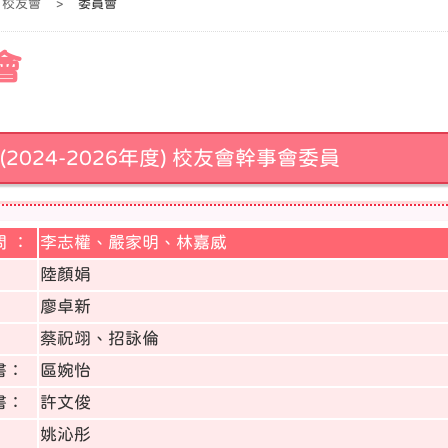
校友會
>
委員會
會
(2024-2026年度) 校友會幹事會委員
 ：
李志權、嚴家明、林嘉威
陸顏娟
：
廖卓新
蔡祝翊、招詠倫
書：
區婉怡
書：
許文俊
姚沁彤