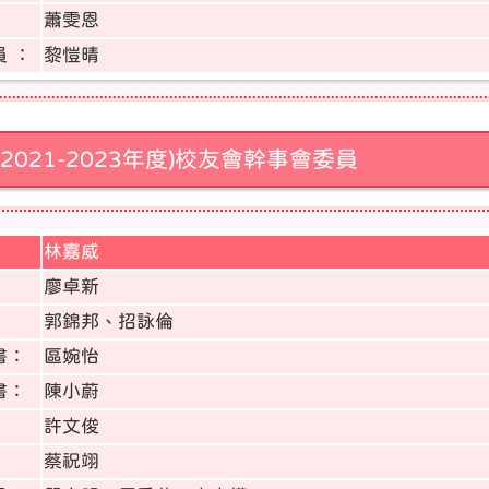
蕭雯恩
 ：
黎愷晴
2021-2023年度)校友會幹事會委員
林嘉威
：
廖卓新
郭錦邦、招詠倫
書：
區婉怡
書：
陳小蔚
許文俊
蔡祝翊