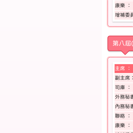
康樂 ：
增補委員
第八屆(
主席 ：
副主席
司庫 ：
外務秘
內務秘
聯絡 ：
康樂 ：