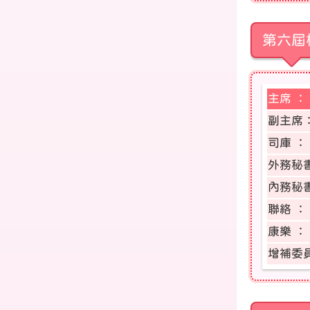
第六屆
主席 ：
副主席
司庫 ：
外務秘
內務秘
聯絡 ：
康樂 ：
增補委員