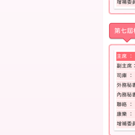
增補委員
第七屆
主席 ：
副主席
司庫 ：
外務秘
內務秘
聯絡 ：
康樂 ：
增補委員