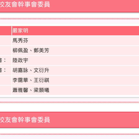
校友會幹事會委員
嚴家明
：
馬秀芬
柳佩盈、鄭美芳
書：
陸政宇
書：
胡嘉詠、文衍升
李靄華、王衍祺
蕭雅馨、梁顥曦
校友會幹事會委員