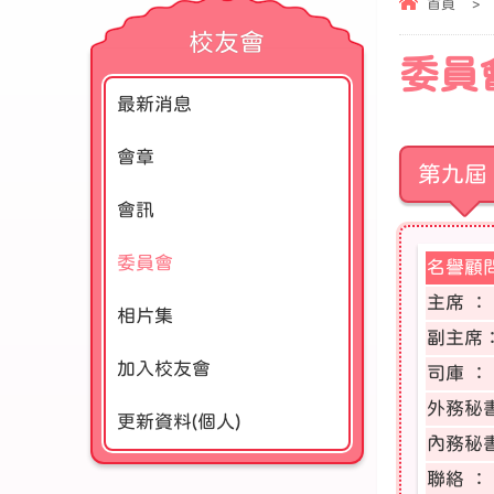
首頁
>
校友會
委員
最新消息
會章
第九屆 
會訊
委員會
名譽顧問
主席 ：
相片集
副主席
加入校友會
司庫 ：
外務秘
更新資料(個人)
內務秘
聯絡 ：