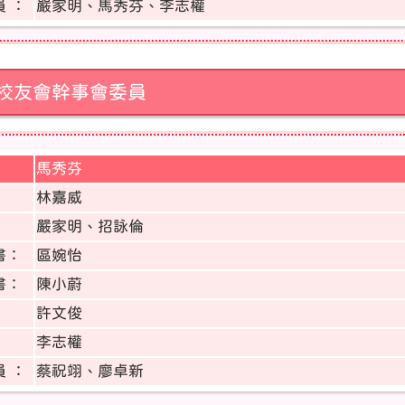
 ：
嚴家明、馬秀芬、李志權
校友會幹事會委員
馬秀芬
：
林嘉威
嚴家明、招詠倫
書：
區婉怡
書：
陳小蔚
許文俊
李志權
 ：
蔡祝翊、廖卓新