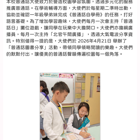
本校普通話大使致力於營造校園學習氛圍，透過多元化的服務
推廣普通話。在學術輔導方面，大使們於每星期二準時出動，
協助並確認一年級學弟妹完成《普通話自學冊》的任務，打好
語言基礎。為了增加學習趣味，大使們每月一次會主持「普通
話日」攤位遊戲，讓同學在玩樂中大膽開口。大使們亦擔綱廣
播員，每月一次主持「北官午間廣播」，透過大氣電波分享資
訊。特別值得一提的是，大使們於 2026年4月21日 舉辦了
「普通話圖書分享」活動，帶領同學領略閱讀的樂趣。大使們
的默默付出，讓優美的普通話聲韻傳遍校園每一個角落。