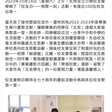
2023年10月14日（星期六）上午，北角官立小學校友會
舉辦了「校友日——相聚一刻」活動，有接近100位校友
出席。
當天除了接待歷屆校友外，還特別為2022-2023年度畢業
生舉行重聚活動，讓剛畢業的同學在「北官」這個大家庭
再聚首一堂，與老師、同學暢談近況，分享升中和中學的
生活經歷。活動的下半部份是校友到禮堂聯誼，先由校友
會主席林嘉威先生致辭，接着全體拍攝大合照，再由葉韻
婷校長向校友致歡迎辭，隨後校友會安排了刺激好玩的活
動——班際「躲避盤」比賽，校友會委員、歷屆校友及教
師也一同作賽，整個禮堂都瀰漫着一片熱鬧的氣氛。校友
日中的「畢業禮影片回顧」和「齊唱校歌」環節，凝聚了
大家作為「北官學生」的一份愛與力量，場面溫馨感人。
校友會熱切期待在七十周年的慶祝活動中再與各位校友聚
首一堂。