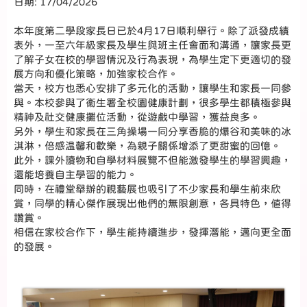
日期:
17/04/2026
本年度第二學段家長日已於4月17日順利舉行。除了派發成績
表外，一至六年級家長及學生與班主任會面和溝通，讓家長更
了解子女在校的學習情況及行為表現，為學生定下更適切的發
展方向和優化策略，加強家校合作。
當天，校方也悉心安排了多元化的活動，讓學生和家長一同參
與。本校參與了衞生署全校園健康計劃，很多學生都積極參與
精神及社交健康攤位活動，從遊戲中學習，獲益良多。
另外，學生和家長在三角操場一同分享香脆的爆谷和美味的冰
淇淋，倍感温馨和歡樂，為親子關係增添了更甜蜜的回憶。
此外，課外讀物和自學材料展覽不但能激發學生的學習興趣，
還能培養自主學習的能力。
同時，在禮堂舉辦的視藝展也吸引了不少家長和學生前來欣
賞，同學的精心傑作展現出他們的無限創意，各具特色，值得
讚賞。
相信在家校合作下，學生能持續進步，發揮潛能，邁向更全面
的發展。