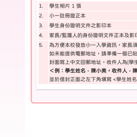
1.
學生相片 1 張
2.
小一註冊證正本
3.
學生身份證明文件之影印本
4.
家長/監護人的身份證明文件正本及影
5.
為方便本校發放小一入學資訊，家長
如未能提供電郵地址，請準備一個已
封面寫上中文回郵地址，收件人為[學
＜例：學生姓名 - 陳小美，收件人 -
並於信封正面之左下角填寫 <學生姓名