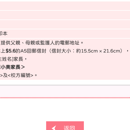
印本
須提供父親、母親或監護人的電郵地址。
貼上
$5.6
的A5回郵信封（信封大小︰約15.5cm × 21.6cm），
生姓名]家長，
 陳小美家長＞
>及<校方編號>。
返回