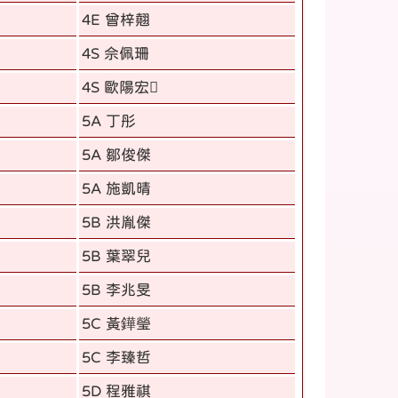
4E 曾梓翹
4S 佘佩珊
4S 歐陽宏
5A 丁彤
5A 鄒俊傑
5A 施凱晴
5B 洪胤傑
5B 葉翠兒
5B 李兆旻
5C 黃鏵瑩
5C 李臻哲
5D 程雅祺