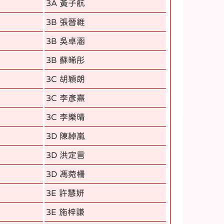
3A 黃子航
3B 張晉維
3B 吳卓涵
3B 蘇晞彤
3C 胡穎朗
3C 李彥熹
3C 李樂晴
3D 陳綽嵐
3D 洪定言
3D 馮菀柵
3E 許慧妍
3E 施梓謙