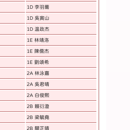
1D 李羽蕎
1D 吳寅山
1D 温政杰
1E 林靖洛
1E 陳儒杰
1E 劉頌希
2A 林泳嘉
2A 吳君晴
2A 白俊熙
2B 賴衍澄
2B 梁毓堯
2B 關芷晴