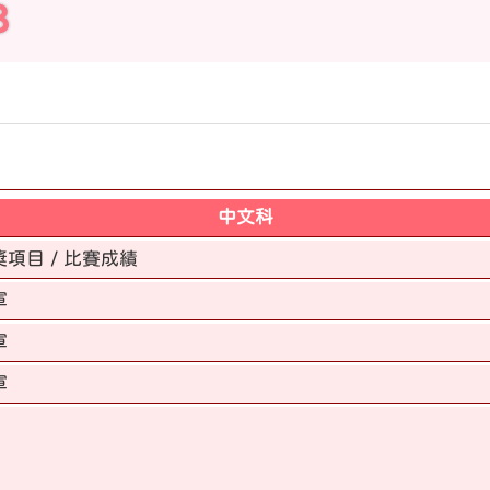
8
中文科
獎項目 / 比賽成績
軍
軍
軍