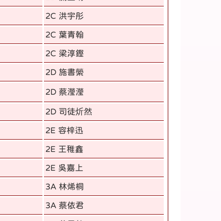
2C 洪宇彤
2C 葉青翰
2C 梁淳鏗
2D 施書縈
2D 蔡瀅瀅
2D 司徒炘然
2E 容梓迅
2E 王稚鑫
2E 吳嘉上
3A 林烯桐
3A 蔡依君