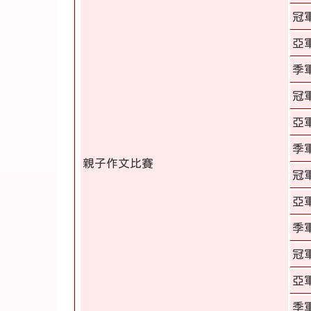
冠
亞
季
冠
亞
季
親子作文比賽
冠
亞
季
冠
亞
季