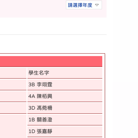
請選擇年度
學生名字
3B 李翊霆
4A 陳栢興
3D 馮菀柵
1B 關善澄
1D 張嘉靜