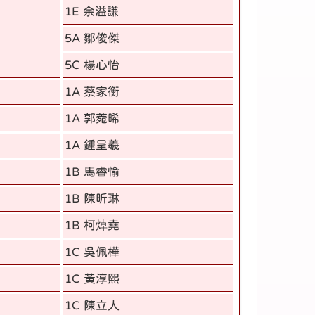
1E 余溢謙
5A 鄒俊傑
5C 楊心怡
1A 蔡家衡
1A 郭菀晞
1A 鍾呈羲
1B 馬睿愉
1B 陳昕琳
1B 柯焯堯
1C 吳佩樺
1C 黃淳熙
1C 陳立人