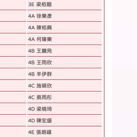
3E 梁栢翹
4A 徐樂彥
4A 陳栢興
4A 何臻樂
4B 王鵬飛
4B 王雨欣
4B 羊伊群
4C 施穎欣
4C 蔡雨彤
4D 梁曉琦
4D 陳宏盛
4E 張朗禧