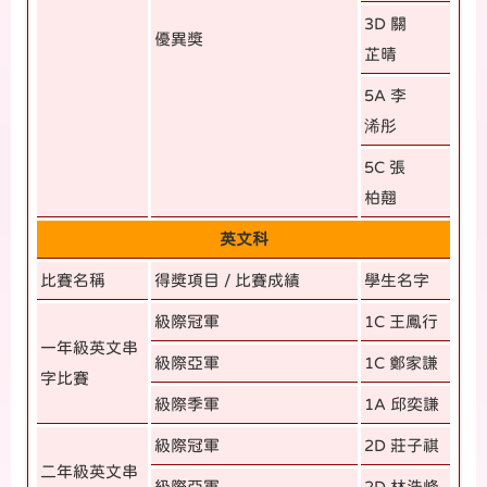
3D 關
優異獎
芷晴
5A 李
浠彤
5C 張
柏翹
英文科
比賽名稱
得獎項目 / 比賽成績
學生名字
級際冠軍
1C 王鳳行
一年級英文串
級際亞軍
1C 鄭家謙
字比賽
級際季軍
1A 邱奕謙
級際冠軍
2D 莊子祺
二年級英文串
級際亞軍
2D 林浩峰