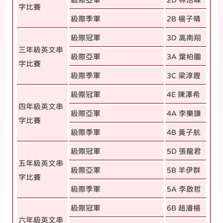
字比賽
級際季軍
2B 楊子晴
級際冠軍
3D 高南翔
三年級英文串
級際亞軍
3A 葉柏圖
字比賽
級際季軍
3C 梁淳鏗
級際冠軍
4E 陳澤希
四年級英文串
級際亞軍
4A 李樂謙
字比賽
級際季軍
4B 黃子航
級際冠軍
5D 張龍君
五年級英文串
級際亞軍
5B 羊伊群
字比賽
級際季軍
5A 李啟哲
級際冠軍
6B 趙濬楊
六年級英文串