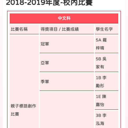
2018-2019年度-校內比賽
中文科
比賽名稱
得獎項目 / 比賽成績
學生名字
5A 羅
冠軍
梓晴
5B 吳
亞軍
家有
1B 李
季軍
勵彤
1E 陳
嘉怡
親子標語創作
比賽
3B 李
泓海